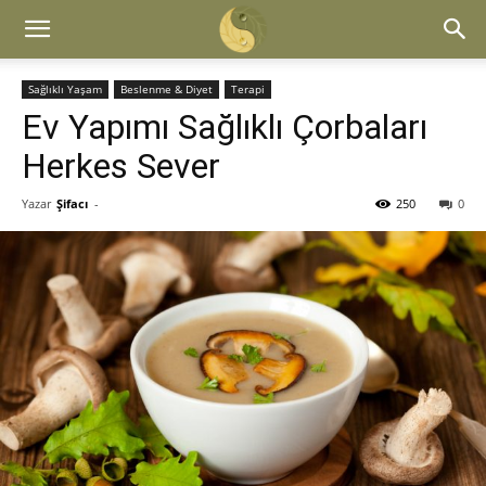
Sağlıklı Yaşam
Beslenme & Diyet
Terapi
Ev Yapımı Sağlıklı Çorbaları
Herkes Sever
Yazar
Şifacı
-
250
0