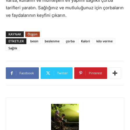
varsa, kullanın ve muhteşem ev yapımı sağlıklı çorba
tarifleri yaratın. Sağlığınız ve mutluluğunuz için çorbaların
ve faydalarının keyfini çıkarın.
KAYNAK
Özgün
ETIKETLER
besin
beslenme
çorba
Kalori
kilo verme
Sağlık
Facebook
Twitter
Pinterest