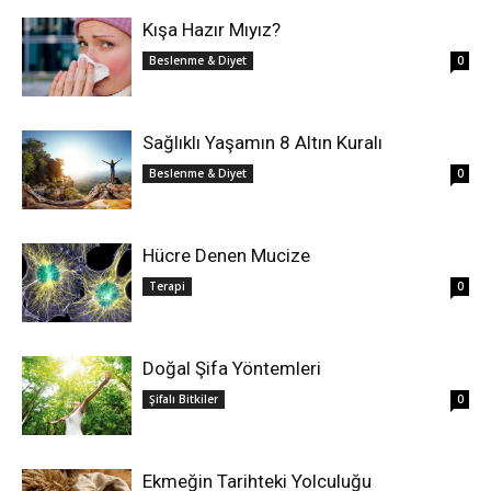
Kışa Hazır Mıyız?
Beslenme & Diyet
0
Sağlıklı Yaşamın 8 Altın Kuralı
Beslenme & Diyet
0
Hücre Denen Mucize
Terapi
0
Doğal Şifa Yöntemleri
Şifalı Bitkiler
0
Ekmeğin Tarihteki Yolculuğu