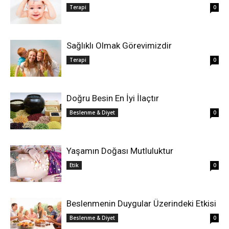
Terapi
0
Sağlıklı Olmak Görevimizdir
Terapi
0
Doğru Besin En İyi İlaçtır
Beslenme & Diyet
0
Yaşamın Doğası Mutluluktur
Etik
0
Beslenmenin Duygular Üzerindeki Etkisi
Beslenme & Diyet
0