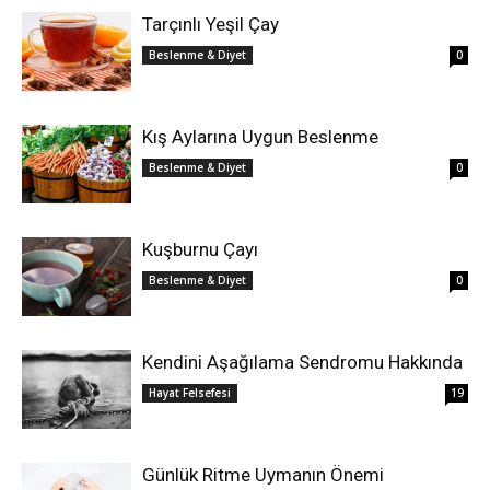
Tarçınlı Yeşil Çay
Beslenme & Diyet
0
Kış Aylarına Uygun Beslenme
Beslenme & Diyet
0
Kuşburnu Çayı
Beslenme & Diyet
0
Kendini Aşağılama Sendromu Hakkında
Hayat Felsefesi
19
Günlük Ritme Uymanın Önemi