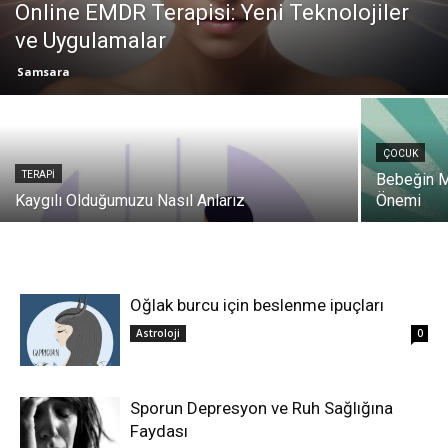
Online EMDR Terapisi: Yeni Teknolojiler
ve Uygulamalar
Samsara
ÇOCUK
TERAPI
Bebeğin M
Kaygılı Olduğumuzu Nasıl Anlarız
Önemi
Oğlak burcu için beslenme ipuçları
Astroloji
0
Sporun Depresyon ve Ruh Sağlığına
Faydası