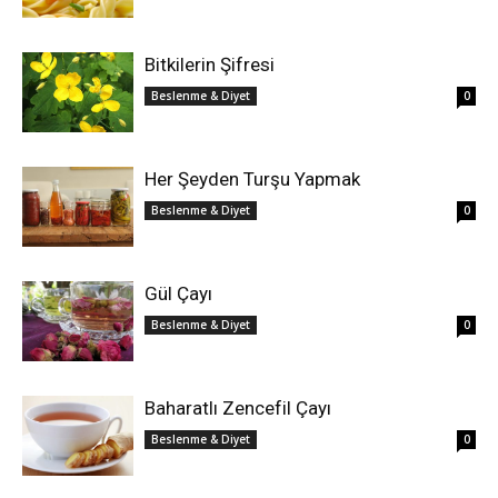
Bitkilerin Şifresi
Beslenme & Diyet
0
Her Şeyden Turşu Yapmak
Beslenme & Diyet
0
Gül Çayı
Beslenme & Diyet
0
Baharatlı Zencefil Çayı
Beslenme & Diyet
0