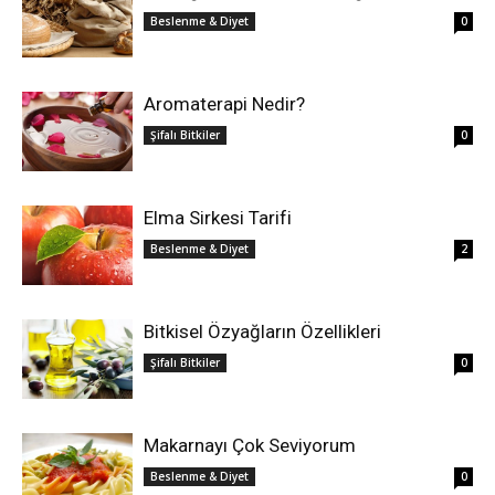
Beslenme & Diyet
0
Aromaterapi Nedir?
Şifalı Bitkiler
0
Elma Sirkesi Tarifi
Beslenme & Diyet
2
Bitkisel Özyağların Özellikleri
Şifalı Bitkiler
0
Makarnayı Çok Seviyorum
Beslenme & Diyet
0