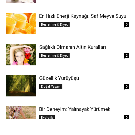
En Hızlı Enerji Kaynağı: Saf Meyve Suyu
Beslenme & Diyet
0
Sağlıklı Olmanın Altın Kuralları
Beslenme & Diyet
2
Güzellik Yürüyüşü
Doğal Yaşam
0
Bir Deneyim: Yalınayak Yürümek
Ekolojik
0