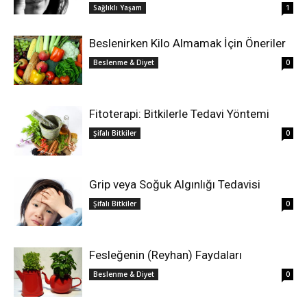
Sağlıklı Yaşam
1
Beslenirken Kilo Almamak İçin Öneriler
Beslenme & Diyet
0
Fitoterapi: Bitkilerle Tedavi Yöntemi
Şifalı Bitkiler
0
Grip veya Soğuk Algınlığı Tedavisi
Şifalı Bitkiler
0
Fesleğenin (Reyhan) Faydaları
Beslenme & Diyet
0