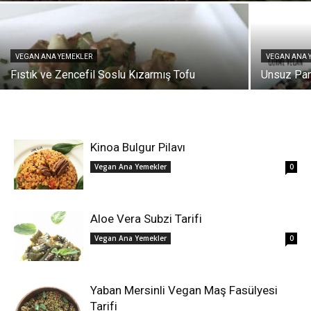
VEGAN ANA YEMEKLER
VEGAN ANA 
Fıstık ve Zencefil Soslu Kızarmış Tofu
Unsuz Pan
Kinoa Bulgur Pilavı
Vegan Ana Yemekler
0
Aloe Vera Subzi Tarifi
Vegan Ana Yemekler
0
Yaban Mersinli Vegan Maş Fasülyesi
Tarifi