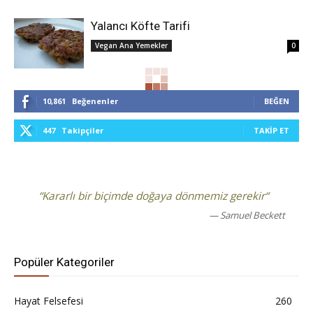
Yalancı Köfte Tarifi
Vegan Ana Yemekler
0
10,861
Beğenenler
BEĞEN
447
Takipçiler
TAKIP ET
“Kararlı bir biçimde doğaya dönmemiz gerekir“
— Samuel Beckett
Popüler Kategoriler
Hayat Felsefesi
260