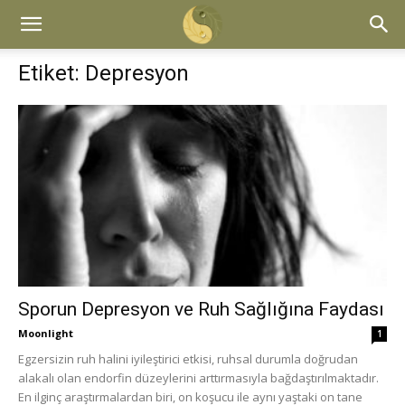
Etiket: Depresyon
Sporun Depresyon ve Ruh Sağlığına Faydası
Moonlight
1
Egzersizin ruh halini iyileştirici etkisi, ruhsal durumla doğrudan
alakalı olan endorfin düzeylerini arttırmasıyla bağdaştırılmaktadır.
En ilginç araştırmalardan biri, on koşucu ile aynı yaştaki on tane