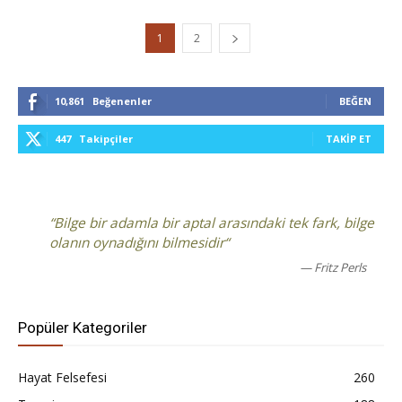
1
2
10,861
Beğenenler
BEĞEN
447
Takipçiler
TAKIP ET
“Bilge bir adamla bir aptal arasındaki tek fark, bilge
olanın oynadığını bilmesidir“
— Fritz Perls
Popüler Kategoriler
Hayat Felsefesi
260