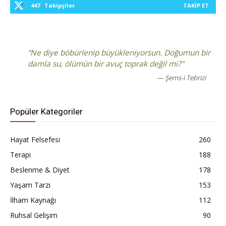
447
Takipçiler
TAKIP ET
“Ne diye böbürlenip büyükleniyorsun. Doğumun bir
damla su, ölümün bir avuç toprak değil mi?“
— Şems-i Tebrizi
Popüler Kategoriler
Hayat Felsefesi
260
Terapi
188
Beslenme & Diyet
178
Yaşam Tarzı
153
İlham Kaynağı
112
Ruhsal Gelişim
90