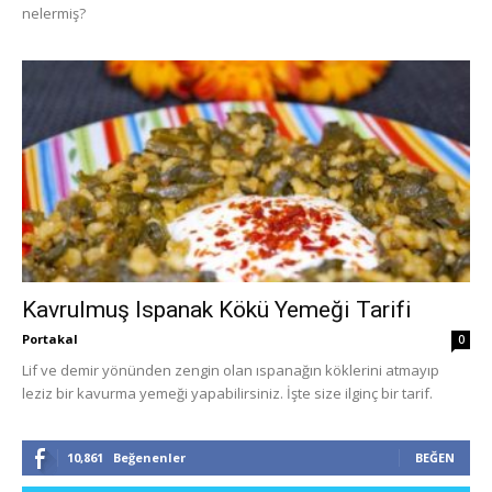
nelermiş?
Kavrulmuş Ispanak Kökü Yemeği Tarifi
Portakal
0
Lif ve demir yönünden zengin olan ıspanağın köklerini atmayıp
leziz bir kavurma yemeği yapabilirsiniz. İşte size ilginç bir tarif.
10,861
Beğenenler
BEĞEN