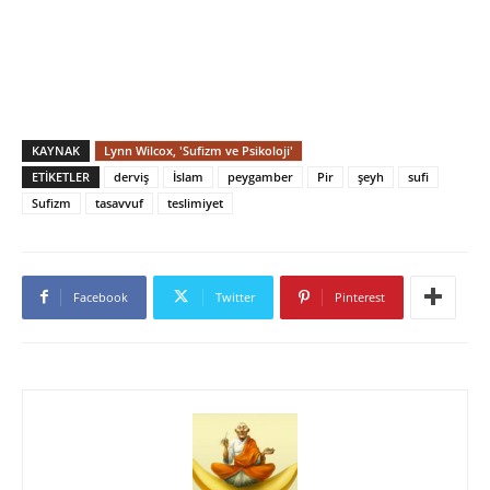
KAYNAK
Lynn Wilcox, 'Sufizm ve Psikoloji'
ETIKETLER
derviş
İslam
peygamber
Pir
şeyh
sufi
Sufizm
tasavvuf
teslimiyet
Facebook
Twitter
Pinterest