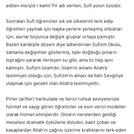
edilen mürşid-i kamil Pir adı verilen, Sufi yolun özüdür.
Sonraları Sufi öğrenciler sık sık ülkelerini terk edip
öğretileri yaymak için başka yerlere yerleşmiş oldukları
için, asırlar boyunca değişik gruplar ortaya çıkmıştır.
Bazen kardeşlik düzeni diye adlandırılan Sufizm Okulu,
zamanla değişimler göstermiş, tıpkı doğduğu pınarın
toprağını yararak ilerleyen su gibi, ama öz hep aynı
kalmıştır. Sufizm İslam’dır; İslam’ın anlamı Allah’a
teslimiyet olduğu için, Sufizm’in amacı da İlahi Sevgiliye
ulaşmak için gerekli olan Allah’a teslimiyettir.
Pirler (arifler) harikulade ve ilerici ruhsal seviyeleriyle
hürmet ve saygı gören öğreticiler ve esin verici modeller
olarak hizmet etmişlerdir. Onların nerelerden geldiği
meselesi dramatik öykülerle doludur, basit çoban ve
kasaplardan Allah’ın çağrısı üzerine krallıklarını terk eden