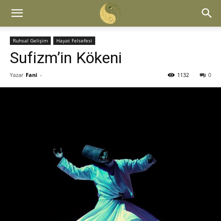
Ruhsal Gelişim
Hayat Felsefesi
Sufizm’in Kökeni
Yazar
Fani
-
1132
0