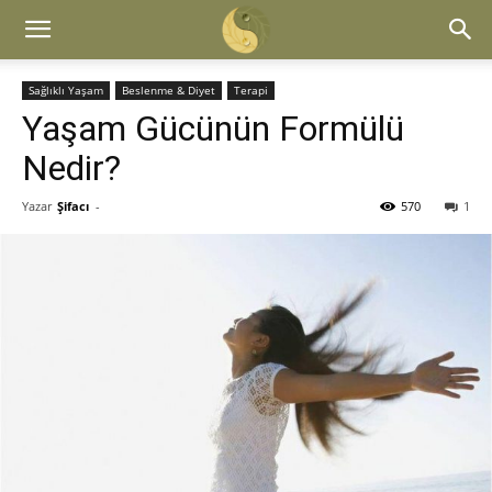
Sağlıklı Yaşam
Beslenme & Diyet
Terapi
Yaşam Gücünün Formülü
Nedir?
Yazar
Şifacı
-
570
1