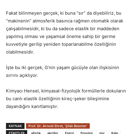
Fakat bilinmeyen gerçek, ki buna “sır” da diyebiliriz, bu
“makinenin” atmosferik basınca rağmen otomatik olarak
çalışabilmesidir, ki bu da sadece elastik bir maddeden
yapılmış olması ve yaşamsal öneme sahip bir germe
kuvvetiyle gerilip yeniden toparlanabilme özelliğinin
olabilmesidir.
İşte bu iki gerçek, G’nin yaşam gücüyle olan ilişkisinin
sırrını açıklıyor.
Kimyacı Hensel, kimyasal-fizyolojik formüllerle dokuların
bu canlı elastik özelliğinin kireç-şeker bileşimine
dayandığını kanıtlamıştır.
KAYNAK
Prof. Dr. Arnold Ehret, 'Şifalı Besinler'
ETIKETLER
ağırlık
akciğer
Enerji
fizyoloji
güç
Kalp