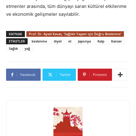
etmenler arasında, tüm dünyayı saran kültürel etkilenme
ve ekonomik gelişmeler sayılabilir.
KAYNAK
Prof. Dr. Aysel Kavas, 'Sağlıklı Yaşam için Doğru Beslenme'
ETIKETLER
beslenme
diyet
et
Japonya
Kalp
Kanser
Sağlık
yağ
Facebook
Twitter
Pinterest