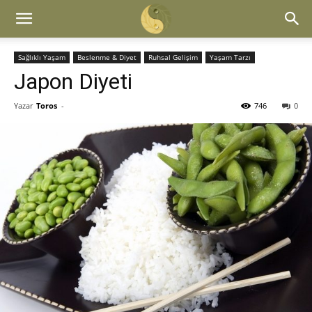
Sağlıklı Yaşam
Beslenme & Diyet
Ruhsal Gelişim
Yaşam Tarzı
Japon Diyeti
Yazar
Toros
-
746
0