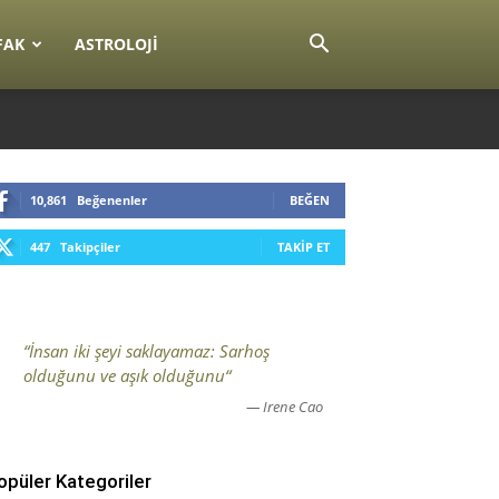
FAK
ASTROLOJI
10,861
Beğenenler
BEĞEN
447
Takipçiler
TAKIP ET
“İnsan iki şeyi saklayamaz: Sarhoş
olduğunu ve aşık olduğunu“
— Irene Cao
opüler Kategoriler