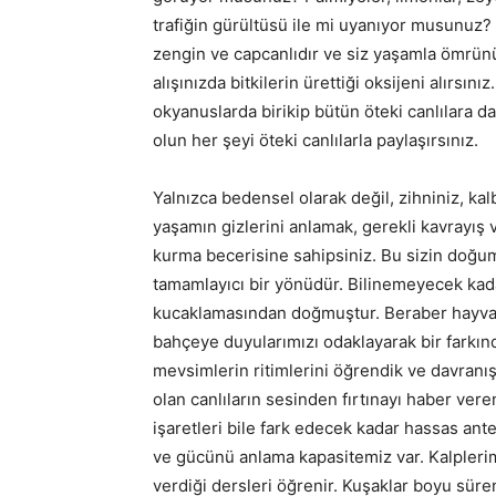
trafiğin gürültüsü ile mi uyanıyor musunuz?
zengin ve capcanlıdır ve siz yaşamla ömrünü
alışınızda bitkilerin ürettiği oksijeni alırsın
okyanuslarda birikip bütün öteki canlılara da
olun her şeyi öteki canlılarla paylaşırsınız.
Yalnızca bedensel olarak değil, zihniniz, kalb
yaşamın gizlerini anlamak, gerekli kavrayış v
kurma becerisine sahipsiniz. Bu sizin doğum
tamamlayıcı bir yönüdür. Bilinemeyecek ka
kucaklamasından doğmuştur. Beraber hayvan
bahçeye duyularımızı odaklayarak bir farkında
mevsimlerin ritimlerini öğrendik ve davranışl
olan canlıların sesinden fırtınayı haber vere
işaretleri bile fark edecek kadar hassas a
ve gücünü anlama kapasitemiz var. Kalplerimiz
verdiği dersleri öğrenir. Kuşaklar boyu süren