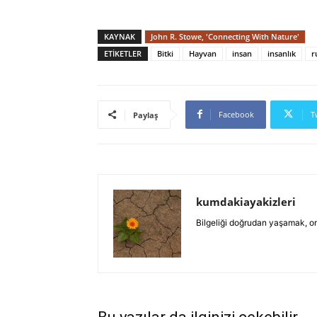
KAYNAK
John R. Stowe, 'Connecting With Nature'
ETIKETLER
Bitki
Hayvan
insan
insanlık
r
Facebook
T
Paylaş
kumdakiayakizleri
Bilgeliği doğrudan yaşamak, on