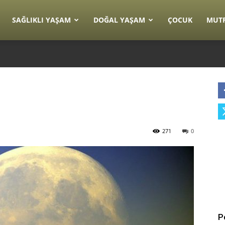
SAĞLIKLI YAŞAM
DOĞAL YAŞAM
ÇOCUK
MUT
271
0
P