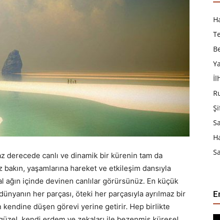
Ha
T
B
Y
İ
R
Şi
S
H
Sa
az derecede canlı ve dinamik bir kürenin tam da
 bakın, yaşamlarına hareket ve etkileşim dansıyla
l ağın içinde devinen canlılar görürsünüz. En küçük
nyanın her parçası, öteki her parçasıyla ayrılmaz bir
E
in kendine düşen görevi yerine getirir. Hep birlikte
güzel, kendi erdem ve zekaları ile bezenmiş küresel