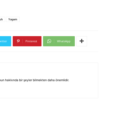
uh
Yaşam
witter
Pinterest
WhatsApp
un hakkında bir şeyler bilmekten daha önemlidir.