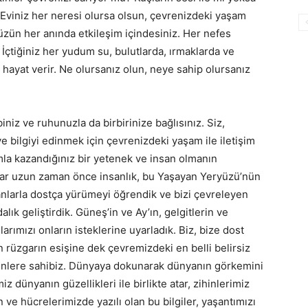
 Eviniz her neresi olursa olsun, çevrenizdeki yaşam
zün her anında etkileşim içindesiniz. Her nefes
ız. İçtiğiniz her yudum su, bulutlarda, ırmaklarda ve
 hayat verir. Ne olursanız olun, neye sahip olursanız
iniz ve ruhunuzla da birbirinize bağlısınız. Siz,
e bilgiyi edinmek için çevrenizdeki yaşam ile iletişim
la kazandığınız bir yetenek ve insan olmanın
dar uzun zaman önce insanlık, bu Yaşayan Yeryüzü’nün
larla dostça yürümeyi öğrendik ve bizi çevreleyen
lık geliştirdik. Güneş’in ve Ay’ın, gelgitlerin ve
arımızı onların isteklerine uyarladık. Biz, bize dost
n rüzgarın esişine dek çevremizdeki en belli belirsiz
ntenlere sahibiz. Dünyaya dokunarak dünyanın görkemini
 dünyanın güzellikleri ile birlikte atar, zihinlerimiz
 ve hücrelerimizde yazılı olan bu bilgiler, yaşantımızı