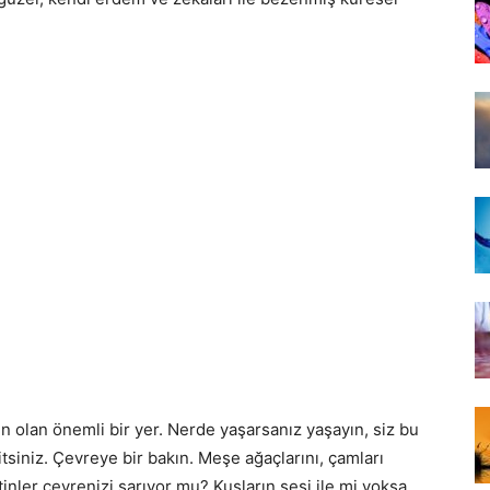
in olan önemli bir yer. Nerde yaşarsanız yaşayın, siz bu
tsiniz. Çevreye bir bakın. Meşe ağaçlarını, çamları
nler çevrenizi sarıyor mu? Kuşların sesi ile mi yoksa