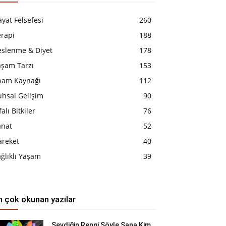
yat Felsefesi
260
erapi
188
eslenme & Diyet
178
aşam Tarzı
153
lham Kaynağı
112
uhsal Gelişim
90
falı Bitkiler
76
anat
52
areket
40
ğlıklı Yaşam
39
n çok okunan yazılar
Sevdiğin Rengi Söyle Sana Kim