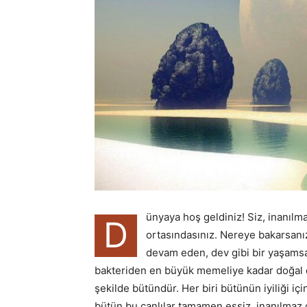
ünyaya hoş geldiniz! Siz, inanılm
D
ortasındasınız. Nereye bakarsanız
devam eden, dev gibi bir yaşamsa
bakteriden en büyük memeliye kadar doğal dü
şekilde bütündür. Her biri bütünün iyiliği iç
bütün bu canlılar tamamen eşsiz, inanılmaz 