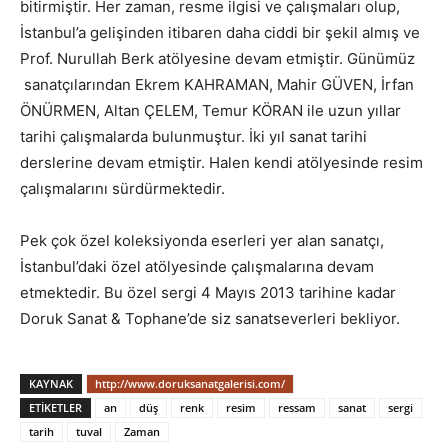
bitirmiştir. Her zaman, resme ilgisi ve çalışmaları olup,
İstanbul’a gelişinden itibaren daha ciddi bir şekil almış ve
Prof. Nurullah Berk atölyesine devam etmiştir. Günümüz
sanatçılarından Ekrem KAHRAMAN, Mahir GÜVEN, İrfan
ÖNÜRMEN, Altan ÇELEM, Temur KÖRAN ile uzun yıllar
tarihi çalışmalarda bulunmuştur. İki yıl sanat tarihi
derslerine devam etmiştir. Halen kendi atölyesinde resim
çalışmalarını sürdürmektedir.
Pek çok özel koleksiyonda eserleri yer alan sanatçı,
İstanbul’daki özel atölyesinde çalışmalarına devam
etmektedir. Bu özel sergi 4 Mayıs 2013 tarihine kadar
Doruk Sanat & Tophane’de siz sanatseverleri bekliyor.
KAYNAK
http://www.doruksanatgalerisi.com/
ETIKETLER
an
düş
renk
resim
ressam
sanat
sergi
tarih
tuval
Zaman