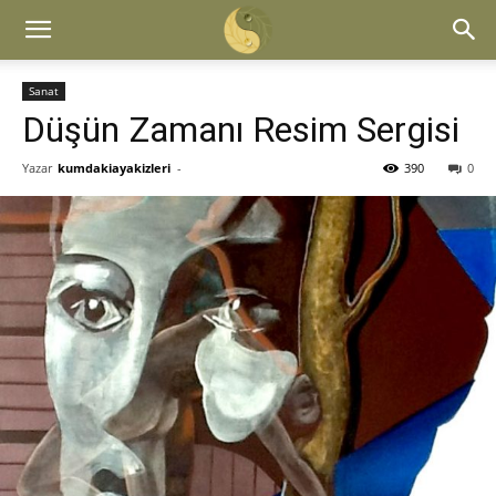
Sanat
Düşün Zamanı Resim Sergisi
Yazar
kumdakiayakizleri
-
390
0