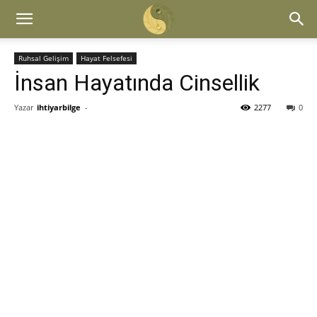
Ruhsal Gelişim
Hayat Felsefesi
İnsan Hayatında Cinsellik
Yazar
ihtiyarbilge
-
2277
0