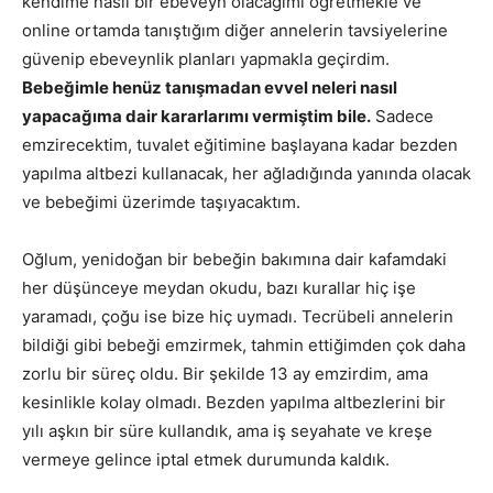
kendime nasıl bir ebeveyn olacağımı öğretmekle ve
online ortamda tanıştığım diğer annelerin tavsiyelerine
güvenip ebeveynlik planları yapmakla geçirdim.
Bebeğimle henüz tanışmadan evvel neleri nasıl
yapacağıma dair kararlarımı vermiştim bile.
Sadece
emzirecektim, tuvalet eğitimine başlayana kadar bezden
yapılma altbezi kullanacak, her ağladığında yanında olacak
ve bebeğimi üzerimde taşıyacaktım.
Oğlum, yenidoğan bir bebeğin bakımına dair kafamdaki
her düşünceye meydan okudu, bazı kurallar hiç işe
yaramadı, çoğu ise bize hiç uymadı. Tecrübeli annelerin
bildiği gibi bebeği emzirmek, tahmin ettiğimden çok daha
zorlu bir süreç oldu. Bir şekilde 13 ay emzirdim, ama
kesinlikle kolay olmadı. Bezden yapılma altbezlerini bir
yılı aşkın bir süre kullandık, ama iş seyahate ve kreşe
vermeye gelince iptal etmek durumunda kaldık.