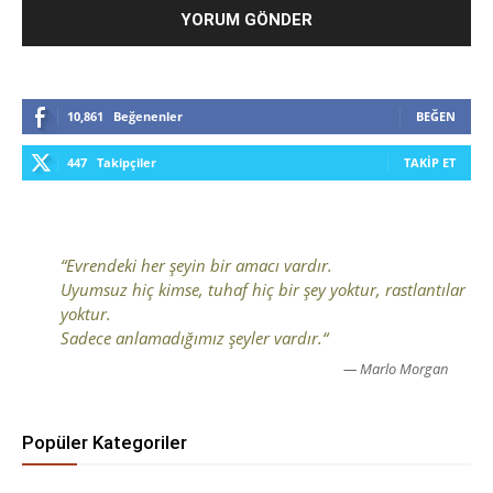
10,861
Beğenenler
BEĞEN
447
Takipçiler
TAKIP ET
“Evrendeki her şeyin bir amacı vardır.
Uyumsuz hiç kimse, tuhaf hiç bir şey yoktur, rastlantılar
yoktur.
Sadece anlamadığımız şeyler vardır.“
— Marlo Morgan
Popüler Kategoriler