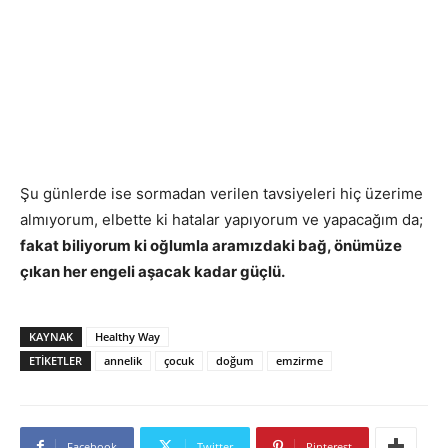
Şu günlerde ise sormadan verilen tavsiyeleri hiç üzerime
almıyorum, elbette ki hatalar yapıyorum ve yapacağım da;
fakat biliyorum ki oğlumla aramızdaki bağ, önümüze
çıkan her engeli aşacak kadar güçlü.
KAYNAK
Healthy Way
ETIKETLER
annelik
çocuk
doğum
emzirme
Facebook
Twitter
Pinterest