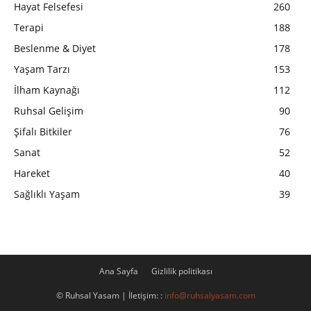
Hayat Felsefesi
260
Terapi
188
Beslenme & Diyet
178
Yaşam Tarzı
153
İlham Kaynağı
112
Ruhsal Gelişim
90
Şifalı Bitkiler
76
Sanat
52
Hareket
40
Sağlıklı Yaşam
39
Ana Sayfa
Gizlilik politikası
© Ruhsal Yasam | İletişim: :
info@ruhsalyasam.com