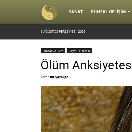
Ruhsal
SANAT
RUHSAL GELIŞIM
6 AĞUSTOS PERŞEMBE - 2026
♥
Ruhsal Gelişim
Hayat Felsefesi
Yaşam
Ölüm Anksiyetes
Yazar
ihtiyarbilge
-