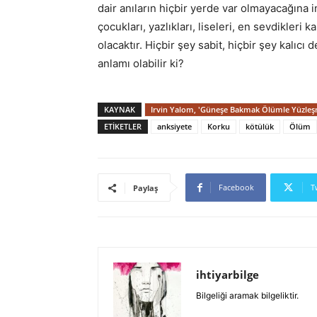
dair anıların hiçbir yerde var olmayacağına ina
çocukları, yazlıkları, liseleri, en sevdikleri 
olacaktır. Hiçbir şey sabit, hiçbir şey kalıcı 
anlamı olabilir ki?
KAYNAK
Irvin Yalom, 'Güneşe Bakmak Ölümle Yüzle
ETIKETLER
anksiyete
Korku
kötülük
Ölüm
Facebook
T
Paylaş
ihtiyarbilge
Bilgeliği aramak bilgeliktir.