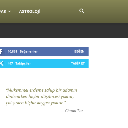
FAK
ASTROLOJI
10,861
Beğenenler
BEĞEN
447
Takipçiler
TAKIP ET
“Mükemmel erdeme sahip bir adamın
dinlenirken hiçbir düşüncesi yoktur,
çalışırken hiçbir kaygısı yoktur.“
— Chuan Tzu