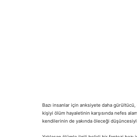
Bazı insanlar için anksiyete daha gürültücü
kişiyi ölüm hayaletinin karşısında nefes alam
kendilerinin de yakında öleceği düşüncesiyle 
Yaklaşan ölümle ilgili belirli bir fantezi baz