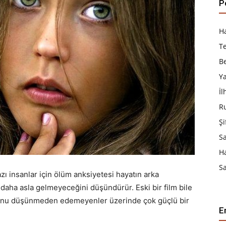
P
Ha
T
B
Y
İ
R
Şi
S
H
Sa
ı insanlar için ölüm anksiyetesi hayatın arka
r daha asla gelmeyeceğini düşündürür. Eski bir film bile
uğunu düşünmeden edemeyenler üzerinde çok güçlü bir
E