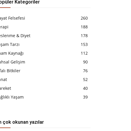
opüler Kategoriler
yat Felsefesi
260
erapi
188
eslenme & Diyet
178
aşam Tarzı
153
lham Kaynağı
112
uhsal Gelişim
90
falı Bitkiler
76
anat
52
areket
40
ğlıklı Yaşam
39
n çok okunan yazılar