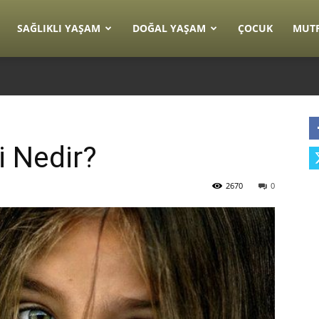
SAĞLIKLI YAŞAM
DOĞAL YAŞAM
ÇOCUK
MUT
i Nedir?
2670
0