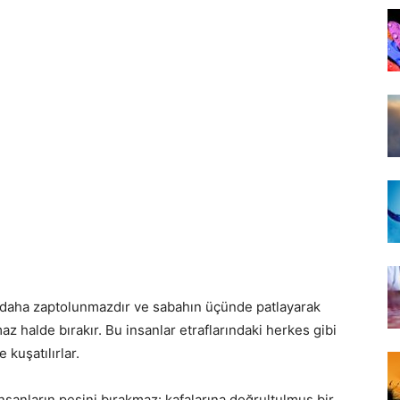
, daha zaptolunmazdır ve sabahın üçünde patlayarak
az halde bırakır. Bu insanlar etraflarındaki herkes gibi
kuşatılırlar.
ı insanların peşini bırakmaz: kafalarına doğrultulmuş bir