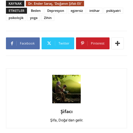
KAYNAK
Dr. Ender Saraç, 'Doğanın Şifalı Eli'
ETIKETLER
Beden
Depresyon
egzersiz
intihar
psikiyatri
psikolojik
yoga
Zihin
Facebook
Twitter
Pinterest
Şifacı
Şifa, Doğa'dan gelir.