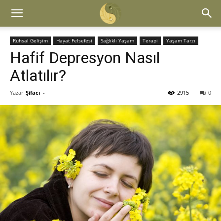
Ruhsal Gelişim
Hayat Felsefesi
Sağlıklı Yaşam
Terapi
Yaşam Tarzı
Hafif Depresyon Nasıl
Atlatılır?
Yazar
Şifacı
-
2915
0