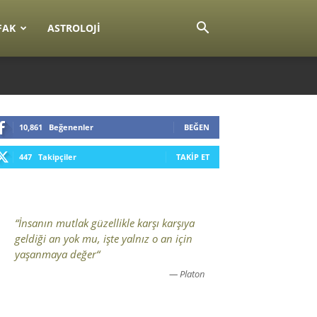
FAK
ASTROLOJI
10,861
Beğenenler
BEĞEN
447
Takipçiler
TAKIP ET
“İnsanın mutlak güzellikle karşı karşıya
geldiği an yok mu, işte yalnız o an için
yaşanmaya değer“
— Platon