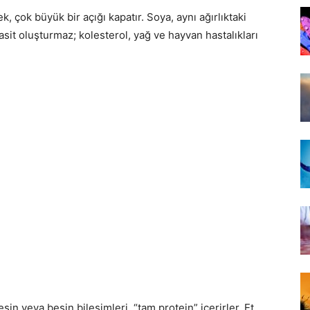
çok büyük bir açığı kapatır. Soya, aynı ağırlıktaki
k asit oluşturmaz; kolesterol, yağ ve hayvan hastalıkları
in veya besin bileşimleri, “tam protein” içerirler. Et,