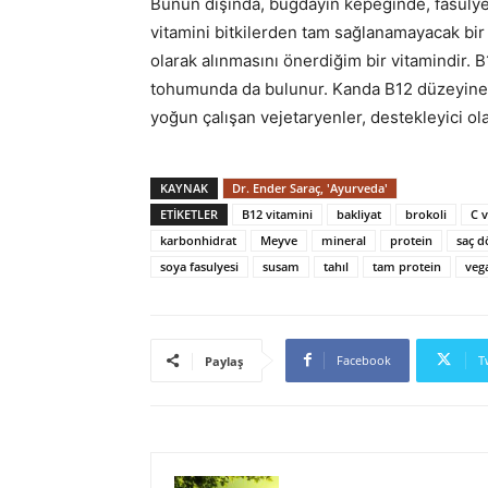
Bunun dışında, buğdayın kepeğinde, fasulye
vitamini bitkilerden tam sağlanamayacak bir
olarak alınmasını önerdiğim bir vitamindir. 
tohumunda da bulunur. Kanda B12 düzeyine bak
yoğun çalışan vejetaryenler, destekleyici olar
KAYNAK
Dr. Ender Saraç, 'Ayurveda'
ETIKETLER
B12 vitamini
bakliyat
brokoli
C v
karbonhidrat
Meyve
mineral
protein
saç d
soya fasulyesi
susam
tahıl
tam protein
veg
Facebook
T
Paylaş