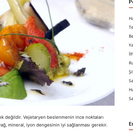
P
Ha
T
B
Y
İ
R
Şi
S
H
Sa
k değildir. Vejetaryen beslenmenin ince noktaları
E
yağ, mineral, iyon dengesinin iyi sağlanması gerekir.