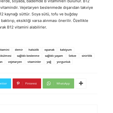
lerde, soyada, bademde B vitaminleri bulunur. B12
 vitamindir. Vejetaryen beslenmede dışarıdan takviye
B12 kaynağı süttür. Soya sütü, tofu ve buğday
tırıp, eksikliği varsa alınması önerilir. Özellikle
ak B12 vitamini alabilirler.
itamini
demir
halsizlik
ıspanak
kalsiyum
ökülmesi
sağlıklı beslenme
sağlıklı yaşam
Sebze
sinirlilik
an
vejetaryen
vitaminler
yağ
yorgunluk
witter
Pinterest
WhatsApp