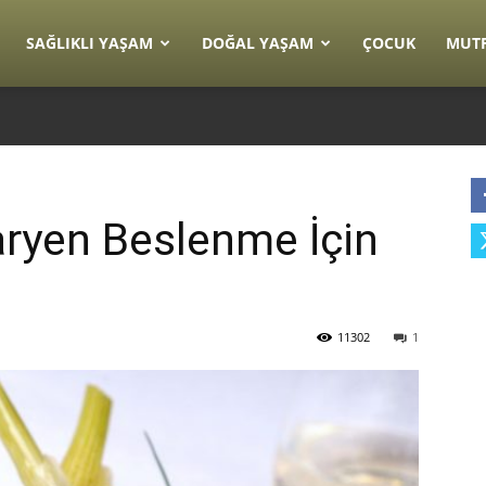
SAĞLIKLI YAŞAM
DOĞAL YAŞAM
ÇOCUK
MUT
taryen Beslenme İçin
11302
1