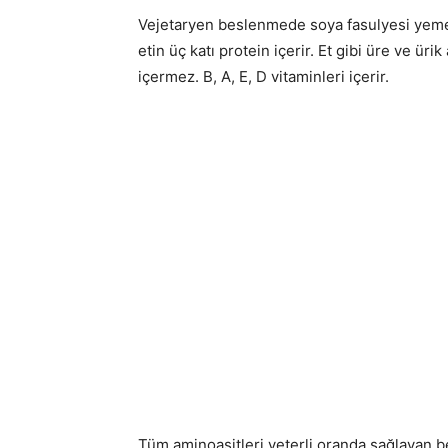
Vejetaryen beslenmede soya fasulyesi yemek, 
etin üç katı protein içerir. Et gibi üre ve üri
içermez. B, A, E, D vitaminleri içerir.
Tüm aminoasitleri yeterli oranda sağlayan bes