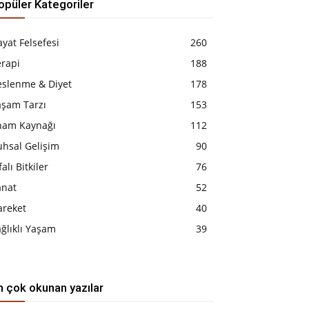
opüler Kategoriler
yat Felsefesi
260
erapi
188
eslenme & Diyet
178
aşam Tarzı
153
lham Kaynağı
112
uhsal Gelişim
90
falı Bitkiler
76
anat
52
areket
40
ğlıklı Yaşam
39
n çok okunan yazılar