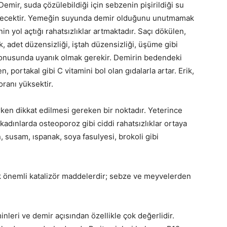
mir, suda çözülebildiği için sebzenin pişirildiği su
ilecektir. Yemeğin suyunda demir olduğunu unutmamak
in yol açtığı rahatsızlıklar artmaktadır. Saçı dökülen,
ilik, adet düzensizliği, iştah düzensizliği, üşüme gibi
 konusunda uyanık olmak gerekir. Demirin bedendeki
n, portakal gibi C vitamini bol olan gıdalarla artar. Erik,
ranı yüksektir.
rken dikkat edilmesi gereken bir noktadır. Yeterince
dınlarda osteoporoz gibi ciddi rahatsızlıklar ortaya
, susam, ıspanak, soya fasulyesi, brokoli gibi
ok önemli katalizör maddelerdir; sebze ve meyvelerden
minleri ve demir açısından özellikle çok değerlidir.